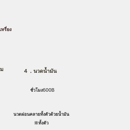
เหรี่ยง
าม
４．นวดน้ำมัน
ชั่วโมง600B
นวดผ่อนคลายทั้งตัวด้วยน้ำมัน
​※ทั้งตัว