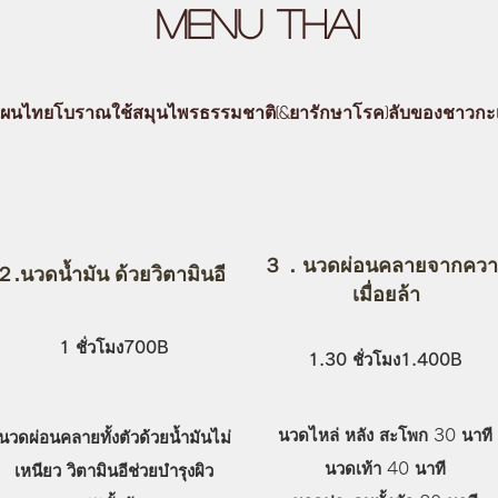
Menu Thai
ผนไทยโบราณใช้สมุนไพรธรรมชาติ(&ยารักษาโรค)ลับของชาวกะ
３．นวดผ่อนคลายจากคว
２.นวดน้ำมัน ด้วยวิตามินอี
เมื่อยล้า
1 ชั่วโมง7
00B
1.30 ชั่วโมง1.400B
นวดไหล่ หลัง สะโพก 30 นาที
นวดผ่อนคลายทั้งตัวด้วยน้ำมันไม่
นวดเท้า 40 นาที
เหนียว วิตามินอีช่วยบำรุงผิว