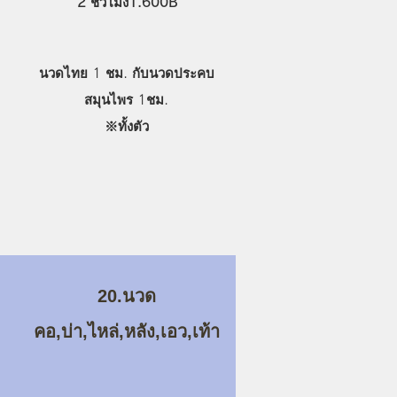
2 ชั่วโมง1.600B
นวดไทย 1 ชม. กับนวดประคบ
สมุนไพร 1ชม.
​※ทั้งตัว
20.นวด
คอ,บ่า,ไหล่,หลัง,เอว,เท้า