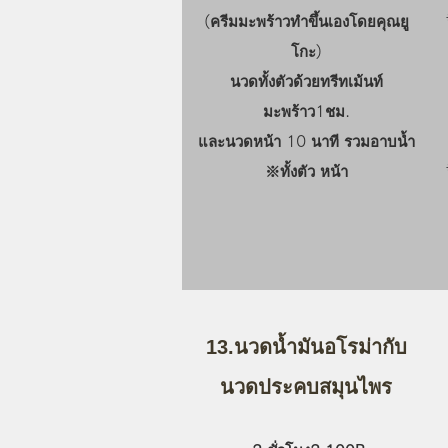
(ครีมมะพร้าวทำขึ้นเองโดยคุณยู
โกะ)
นวดทั้งตัวด้วยทรีทเม้นท์
มะพร้าว1ชม.
และนวดหน้า 10 นาที รวมอาบน้ำ
​※ทั้งตัว หน้า
13.นวดน้ำมันอโรม่ากับ
นวดประคบสมุนไพร