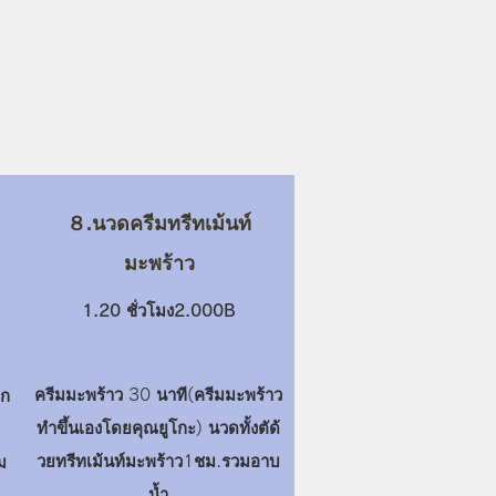
８.นวดครีมทรีทเม้นท์
มะพร้าว
1.20 ชั่วโมง2.00
0B
ครีมมะพร้าว 30 นาที(ครีมมะพร้าว
าก
ทำขึ้นเองโดยคุณยูโกะ) นวดทั้งตัด้
วยทรีทเม้นท์มะพร้าว1ชม.รวมอาบ
ม
น้ำ