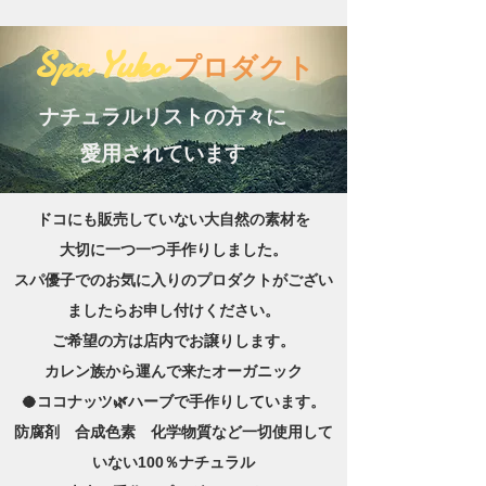
Spa Yuko
プロダクト
ナチュラルリストの方々に
愛用されています
ドコにも販売していない大自然の素材を
大切に一つ一つ手作りしました。
スパ優子でのお気に入りのプロダクトがござい
ましたらお申し付けください。
ご希望の方は店内でお譲りします。
​カレン族から運んで来たオーガニック
🥥ココナッツ🌿ハーブで手作りしています。
防腐剤 合成色素 化学物質など一切使用して
いない100％ナチュラル