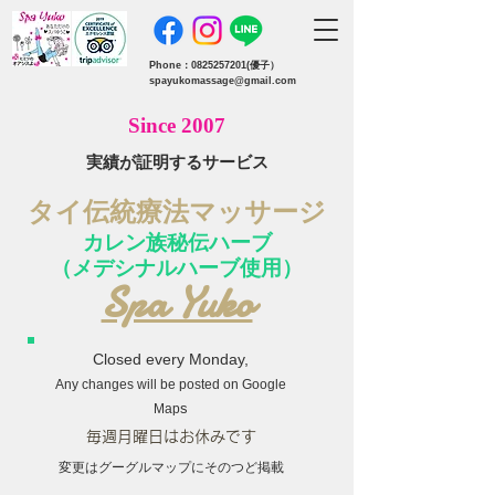
Phone：0825257201(優子）
s
payukomassage@gmail.com
S
ince 2007
実績が証明するサービス
タイ伝統療法マッサージ
カレン族秘伝ハーブ
（メデ
シナルハーブ使用）
Spa Yuko
Closed every Monday,
Any changes will be posted on Google
s
Map
毎週月曜日​はお休みです
変更はグーグルマップにそのつど掲載