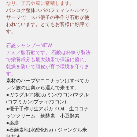
なり、子宮や脳に蓄積します。
バンコク整体スパのフェィシャルマッ
サージで、スパ優子の手作り石鹸が使
われています。とてもお客様に好評で
す。
石鹼シャンプーNEW​
アミノ酸石鹸です。 石鹸は枠練り製法
で栄養成分も最大効果で保湿に優れ、
乾燥を防いで頭皮が育つ環境を守りま
す。
素材のハーブやココナッツはすべてカ
レン族の山奥から運んで来ます。
●ガウグルア(根)カミン(ウコン)マクル
(コブミカン)プラィ(ウコン)
●優子手作り生アボカドOil 生ココナ
ッツクリーム 麹酵素 小豆酵素
●薬膳
●石鹸素地(水酸化Na)＋ジャングル米
胚芽水