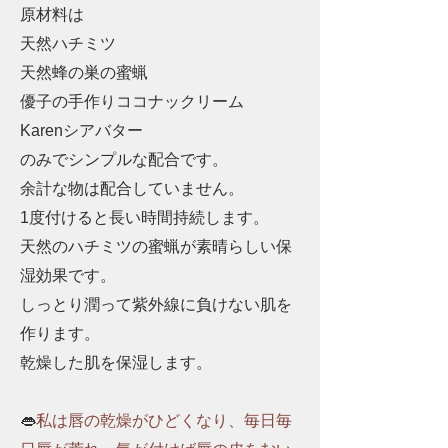
原材料は
天然ハチミツ
天然蜂の巣の蜜蝋
優子の手作りココナックリーム
Karenシアバター
のみでシンプルな配合です。
余計な物は配合していません。
1度付けると長い時間持続します。
天然のハチミツの蜜蝋が素晴らしい保
湿効果で​す。
しっとり潤って紫外線に負けない肌を
作ります。
​乾燥した肌を保湿します。
👄
私は唇の乾燥がひどくなり、毎日毎